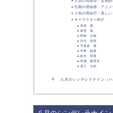
人気の理由⑤：定期的
任期の理由⑥：アニメ
人気の理由⑦：美しい
キャラクター紹介
有原 翼
東雲 龍
野崎 夕姫
河北 智恵
宇喜多 茜
中野 綾香
鈴木 和香
初瀬 麻里安
直江 太結
八月のシンデレラナイン（ハ
八月のシンデレラナイン