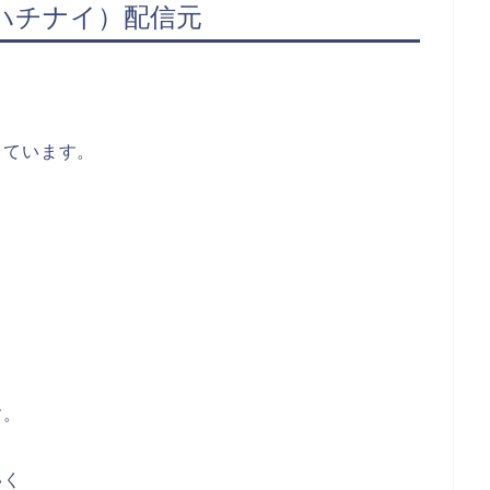
ハチナイ）配信元
、
しています。
す。
いく