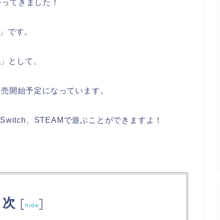
帰ってきました！
」です。
D
」として、
)に発売開始予定になっています。
ndo Switch、STEAMで遊ぶことができますよ！
目次
[
]
hide